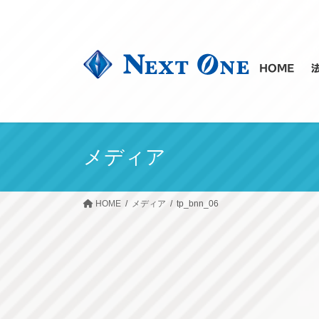
コ
ナ
ン
ビ
テ
ゲ
ン
ー
HOME
ツ
シ
へ
ョ
ス
ン
キ
に
ッ
移
メディア
プ
動
HOME
メディア
tp_bnn_06